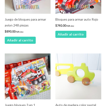
Juego de bloques para armar
Bloques para armar auto Rojo
avion 248 piezas
$
740.00
IVA inc
$
890.00
IVA inc
Añadir al carrito
Añadir al carrito
Este
product
tiene
múltiple
variantes
Las
opcione
se
pueden
Juego bloques 3 en 1
Auto de madera color pastel