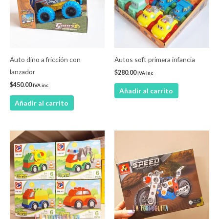
Auto dino a fricción con
Autos soft primera infancia
lanzador
$
280.00
IVA inc
$
450.00
IVA inc
Añadir al carrito
Añadir al carrito