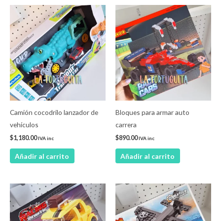
Camión cocodrilo lanzador de
Bloques para armar auto
vehículos
carrera
$
1,180.00
$
890.00
IVA inc
IVA inc
Añadir al carrito
Añadir al carrito