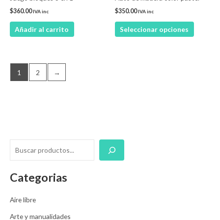
elegir
$
360.00
$
350.00
IVA inc
IVA inc
en
Añadir al carrito
Seleccionar opciones
la
página
de
product
1
2
→
Categorias
Aire libre
Arte y manualidades