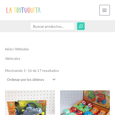
Ordenado
Ir
Buscar
B
por
los
al
u
últimos
contenido
s
c
a
r
Inicio
/ Vehículos
Vehículos
Mostrando 1–16 de 17 resultados