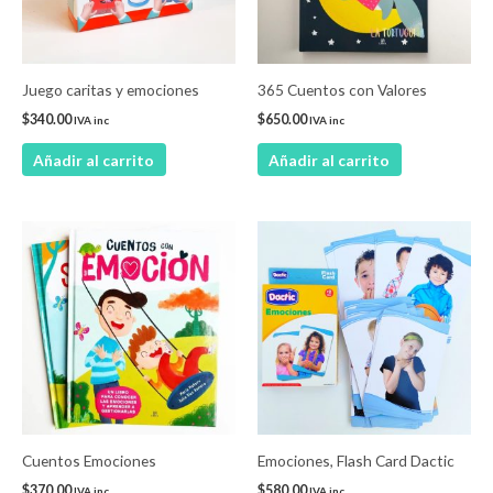
Juego caritas y emociones
365 Cuentos con Valores
$
340.00
$
650.00
IVA inc
IVA inc
Añadir al carrito
Añadir al carrito
Este
producto
tiene
múltiples
variantes.
Las
opciones
se
pueden
Cuentos Emociones
Emociones, Flash Card Dactic
elegir
$
370.00
$
580.00
IVA inc
IVA inc