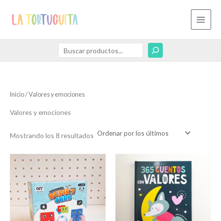
Ordenado
Ir
Buscar
B
por
los
al
u
últimos
contenido
s
c
a
r
Inicio
/ Valores y emociones
Valores y emociones
Mostrando los 8 resultados