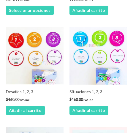
en
Seleccionar opciones
Añadir al carrito
la
página
de
producto
Desafíos 1, 2, 3
Situaciones 1, 2, 3
$
460.00
$
460.00
IVA inc
IVA inc
Añadir al carrito
Añadir al carrito