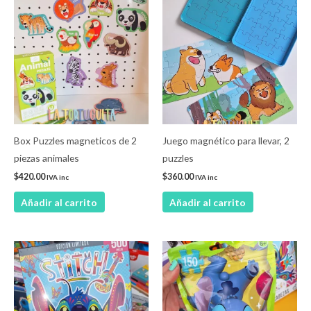
Box Puzzles magneticos de 2
Juego magnético para llevar, 2
piezas animales
puzzles
$
420.00
$
360.00
IVA inc
IVA inc
Añadir al carrito
Añadir al carrito