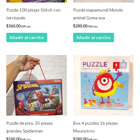
Puzzle 100 piezas Stitch con
Puzzle mapamundi Mundo
terciopelo
animal Goma eva
$
360.00
$
280.00
IVA inc
IVA inc
Añadir al carrito
Añadir al carrito
Puzzle de piso, 35 piezas
Box 4 puzzles 16 piezas
grandes Spiderman
Mounstros
$
590.00
$
390.00
IVA inc
IVA inc