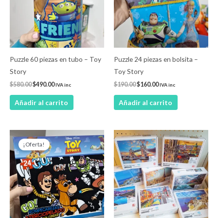
Puzzle 60 piezas en tubo – Toy
Puzzle 24 piezas en bolsita –
Story
Toy Story
$
580.00
$
490.00
$
190.00
$
160.00
IVA inc
IVA inc
Añadir al carrito
Añadir al carrito
El
El
precio
precio
¡Oferta!
original
actual
era:
es:
$390.00.
$330.00.