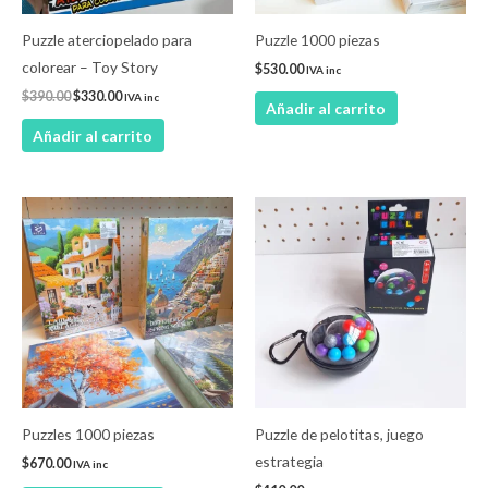
Puzzle aterciopelado para
Puzzle 1000 piezas
colorear – Toy Story
$
530.00
IVA inc
$
390.00
$
330.00
IVA inc
Añadir al carrito
Añadir al carrito
Puzzles 1000 piezas
Puzzle de pelotitas, juego
estrategia
$
670.00
IVA inc