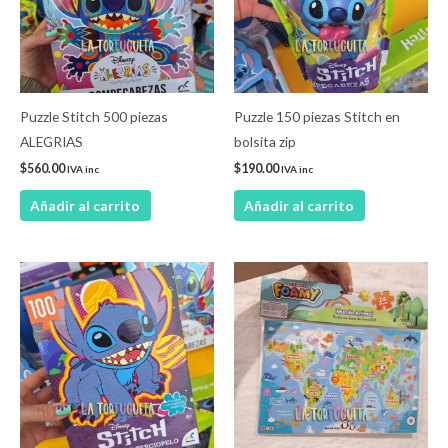
Puzzle Stitch 500 piezas
Puzzle 150 piezas Stitch en
ALEGRIAS
bolsita zip
$
560.00
$
190.00
IVA inc
IVA inc
Añadir al carrito
Añadir al carrito