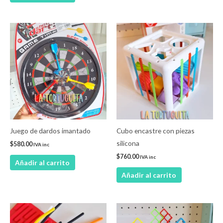
Juego de dardos imantado
Cubo encastre con piezas
silicona
$
580.00
IVA inc
$
760.00
IVA inc
Añadir al carrito
Añadir al carrito