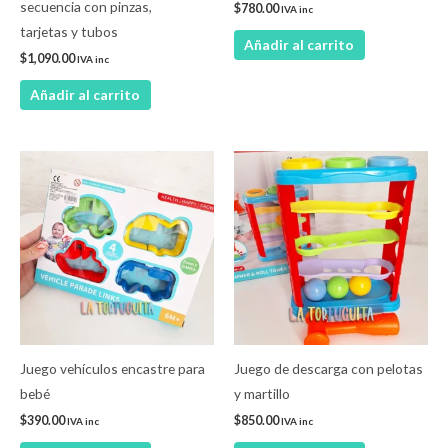
secuencia con pinzas,
$
780.00
IVA inc
tarjetas y tubos
Añadir al carrito
$
1,090.00
IVA inc
Añadir al carrito
Juego vehículos encastre para
Juego de descarga con pelotas
bebé
y martillo
$
390.00
$
850.00
IVA inc
IVA inc