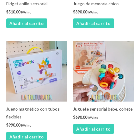
Fidget anillo sensorial
Juego de memoria chico
$
510.00
$
390.00
IVA inc
IVA inc
Añadir al carrito
Añadir al carrito
Juego magnético con tubos
Juguete sensorial bebe, cohete
flexibles
$
690.00
IVA inc
$
990.00
IVA inc
Añadir al carrito
Añadir al carrito