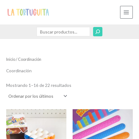
Ordenado
Ir
Buscar
B
por
los
al
u
últimos
contenido
s
c
a
r
Inicio
/ Coordinación
Coordinación
Mostrando 1–16 de 22 resultados