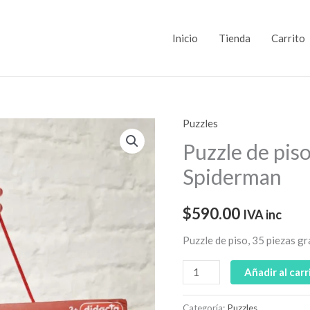
Inicio
Tienda
Carrito
Puzzles
Puzzle
de
Puzzle de piso
piso,
Spiderman
35
piezas
$
590.00
IVA inc
grandes
Spiderman
Puzzle de piso, 35 piezas g
cantidad
Añadir al carr
Categoría:
Puzzles