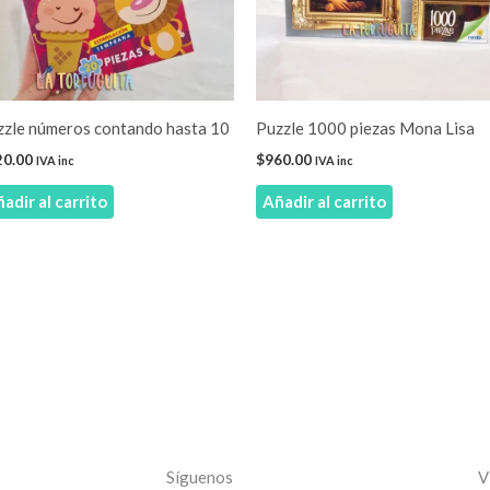
zzle números contando hasta 10
Puzzle 1000 piezas Mona Lisa
20.00
$
960.00
IVA inc
IVA inc
adir al carrito
Añadir al carrito
Síguenos
V