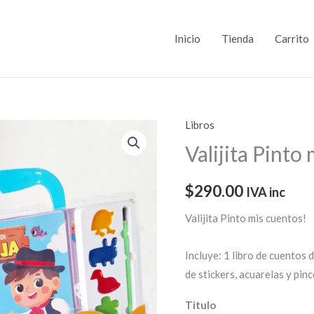
Inicio
Tienda
Carrito
Libros
Valijita
Pinto
Valijita Pinto
mis
cuentos!
$
290.00
IVA inc
cantidad
Valijita Pinto mis cuentos!
Incluye: 1 libro de cuentos d
de stickers, acuarelas y pinc
Titulo