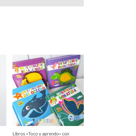
Este
producto
tiene
múltiples
variantes.
Las
opciones
se
pueden
elegir
Libros «Toco y aprendo» con