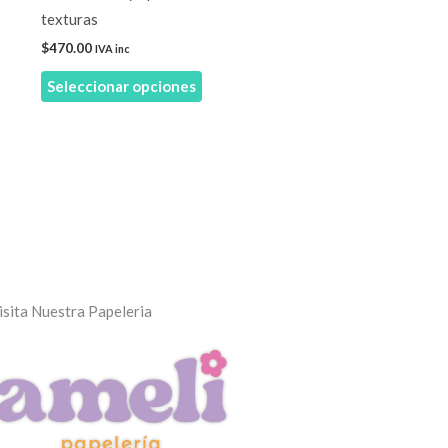
en
texturas
la
$
470.00
IVA inc
página
Seleccionar opciones
de
producto
isita Nuestra Papeleria