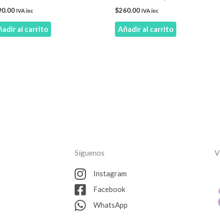
90.00
$
260.00
IVA inc
IVA inc
adir al carrito
Añadir al carrito
Síguenos
V
Instagram
Facebook
WhatsApp