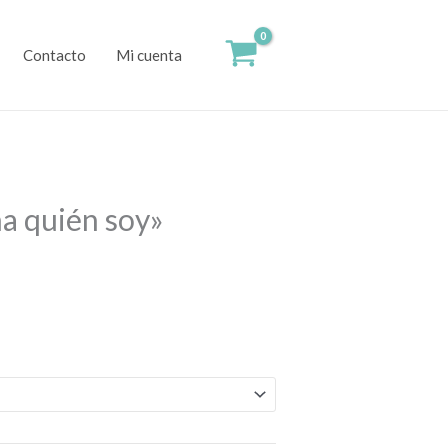
Contacto
Mi cuenta
na quién soy»