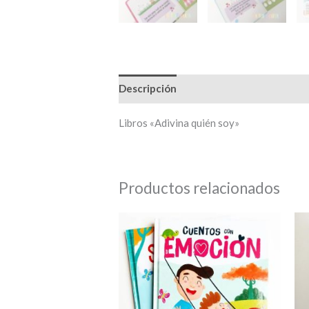
Descripción
Información adicional
Libros «Adivina quién soy»
Productos relacionados
Este
producto
tiene
múltiples
variantes.