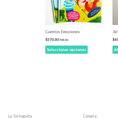
Las
opciones
se
pueden
elegir
Cuentos Emociones
365
en
$
370.00
$
6
IVA inc
la
Seleccionar opciones
Añ
página
de
producto
La Tortuguita
Compra