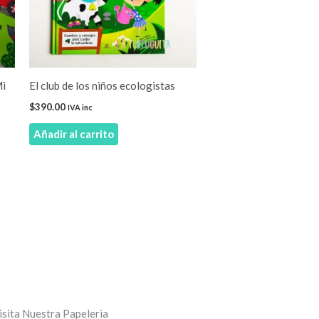
s
Mi
El club de los niños ecologistas
$
390.00
IVA inc
Añadir al carrito
o
isita Nuestra Papeleria