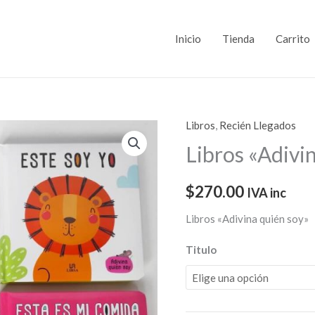
Inicio
Tienda
Carrito
Libros
,
Recién Llegados
Libros
"Adivina
Libros «Adivi
quién
soy"
$
270.00
IVA inc
cantidad
Libros «Adivina quién soy»
Titulo