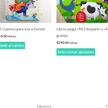
Las
opcione
se
pueden
elegir
 Cuentos para irse a Dormir
Libros juego «Mi Dinopark» y «
en
granja»
50.00
IVA inc
la
$
390.00
IVA inc
adir al carrito
página
Seleccionar opciones
de
product
Síguenos
V