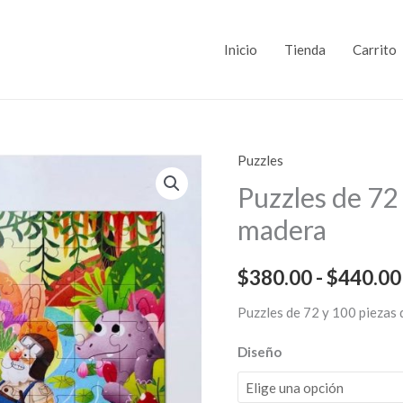
Inicio
Tienda
Carrito
Puzzles
Puzzles
de
Puzzles de 72
72
madera
y
100
$
380.00
-
$
440.00
piezas
de
Puzzles de 72 y 100 piezas
madera
Diseño
cantidad