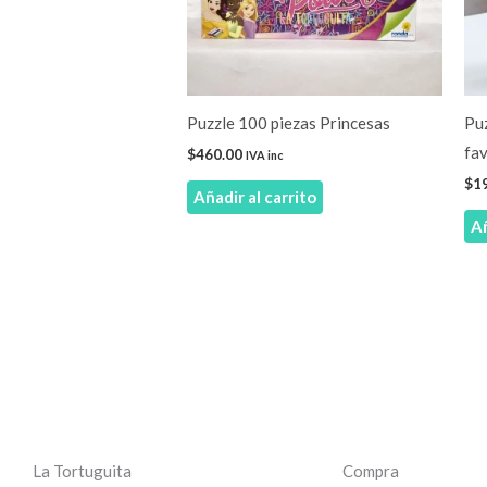
Puzzle 100 piezas Princesas
Puz
fav
$
460.00
IVA inc
$
1
Añadir al carrito
Añ
La Tortuguita
Compra