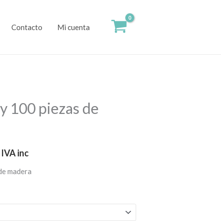
Contacto
Mi cuenta
Rango
 y 100 piezas de
de
precios:
IVA inc
desde
 de madera
$380.00
hasta
$440.00