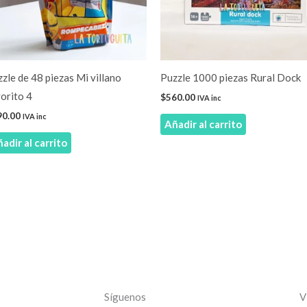
zle de 48 piezas Mi villano
Puzzle 1000 piezas Rural Dock
orito 4
$
560.00
IVA inc
90.00
IVA inc
Añadir al carrito
adir al carrito
Síguenos
V