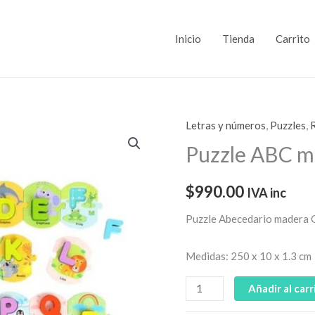
Inicio
Tienda
Carrito
Letras y números
,
Puzzles
,
Puzzle
ABC
Puzzle ABC m
madera
cantidad
$
990.00
IVA inc
Puzzle Abecedario madera 
Medidas: 250 x 10 x 1.3 cm
Añadir al carr