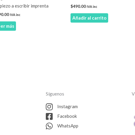
iezo a escribir imprenta
$
490.00
IVA inc
90.00
IVA inc
Añadir al carrito
eer más
Síguenos
V
Instagram
Facebook
WhatsApp