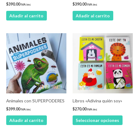
$
390.00
$
390.00
IVA inc
IVA inc
Añadir al carrito
Añadir al carrito
Este
product
tiene
múltiple
variantes
Las
opcione
se
pueden
Animales con SUPERPODERES
Libros «Adivina quién soy»
elegir
$
399.00
$
270.00
IVA inc
IVA inc
en
Añadir al carrito
Seleccionar opciones
la
página
de