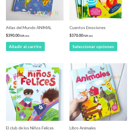
Las
opcione
se
pueden
Atlas del Mundo ANIMAL
Cuentos Emociones
elegir
$
390.00
$
370.00
IVA inc
IVA inc
en
Añadir al carrito
Seleccionar opciones
la
página
de
product
El club de los Niños Felices
Libro Animales