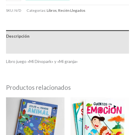
SKU:
N/D
Categorías:
Libros
,
Recién Llegados
Descripción
Información adicional
Libro juego «Mi Dinopark» y «Mi granja»
Productos relacionados
Este
product
tiene
múltiple
variantes