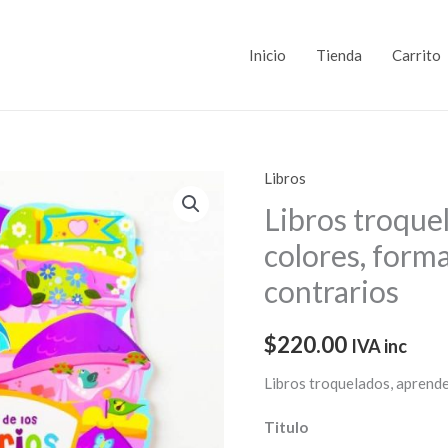
Inicio
Tienda
Carrito
Libros
Libros
troquelados,
Libros troque
aprende
colores, form
colores,
contrarios
formas,
números
$
220.00
IVA inc
y
contrarios
Libros troquelados, aprende
cantidad
Titulo