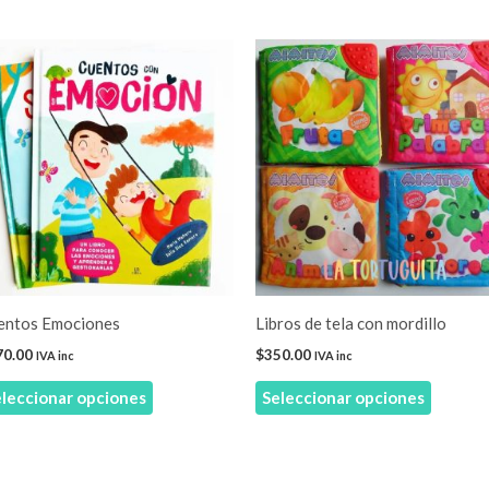
Este
Este
producto
product
tiene
tiene
múltiples
múltiple
variantes.
variante
Las
Las
opciones
opcione
se
se
pueden
pueden
elegir
elegir
entos Emociones
Libros de tela con mordillo
en
en
70.00
$
350.00
IVA inc
IVA inc
la
la
leccionar opciones
Seleccionar opciones
página
página
de
de
producto
product