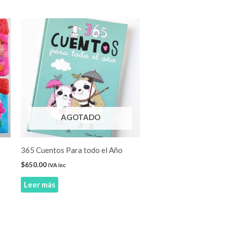
o
s
s.
s
AGOTADO
365 Cuentos Para todo el Año
$
650.00
IVA inc
Leer más
o