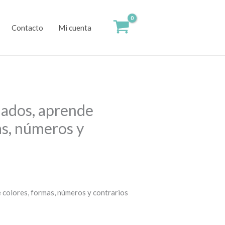
Contacto
Mi cuenta
lados, aprende
as, números y
 colores, formas, números y contrarios