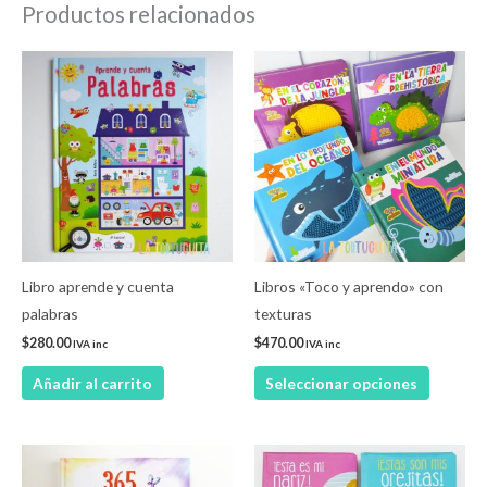
Productos relacionados
Este
product
tiene
múltiple
variantes
Las
opcione
se
pueden
Libro aprende y cuenta
Libros «Toco y aprendo» con
elegir
palabras
texturas
en
$
280.00
$
470.00
IVA inc
IVA inc
la
Añadir al carrito
Seleccionar opciones
página
de
product
Este
product