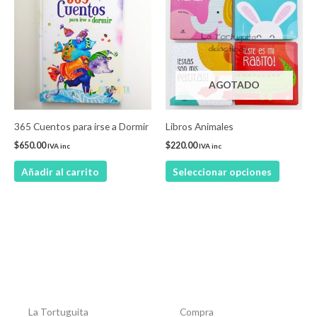
tiene
múltiple
variantes
Las
AGOTADO
opcione
se
pueden
365 Cuentos para irse a Dormir
Libros Animales
elegir
$
650.00
$
220.00
IVA inc
IVA inc
en
Añadir al carrito
Seleccionar opciones
la
página
de
product
La Tortuguita
Compra