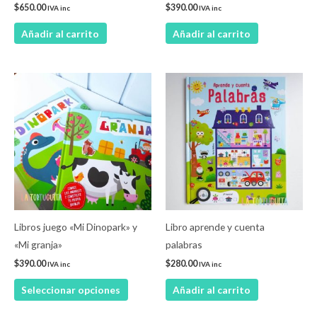
$
650.00
$
390.00
IVA inc
IVA inc
Añadir al carrito
Añadir al carrito
Este
producto
tiene
múltiples
variantes.
Las
opciones
se
pueden
Libros juego «Mi Dinopark» y
Libro aprende y cuenta
elegir
«Mi granja»
palabras
en
$
390.00
$
280.00
IVA inc
IVA inc
la
Seleccionar opciones
Añadir al carrito
página
de