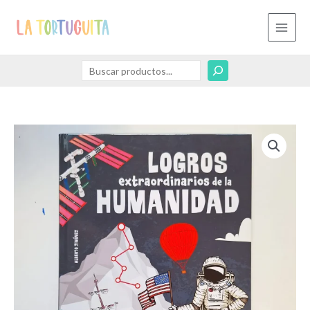
Ir
Buscar
al
contenido
Libro
logros
extraordinarios
de
la
humanidad.
cantidad