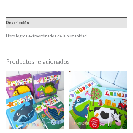
Descripción
Libro logros extraordinarios de la humanidad.
Productos relacionados
Este
Este
producto
product
tiene
tiene
múltiples
múltiple
variantes.
variantes
Las
Las
opciones
opcione
se
se