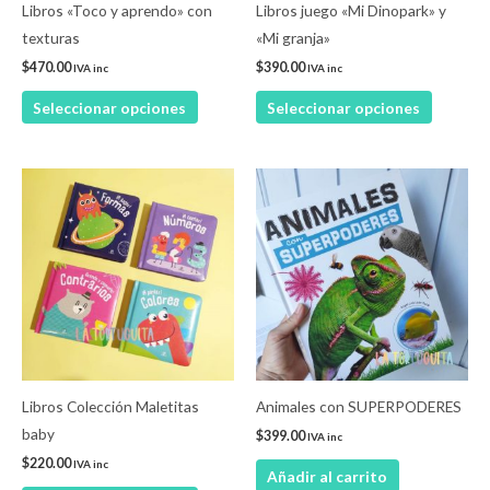
pueden
pueden
Libros «Toco y aprendo» con
Libros juego «Mi Dinopark» y
elegir
elegir
texturas
«Mi granja»
en
en
$
470.00
$
390.00
IVA inc
IVA inc
la
la
Seleccionar opciones
Seleccionar opciones
página
página
de
de
producto
product
Este
producto
tiene
múltiples
variantes.
Las
opciones
se
pueden
Libros Colección Maletitas
Animales con SUPERPODERES
elegir
baby
$
399.00
IVA inc
en
$
220.00
IVA inc
Añadir al carrito
la