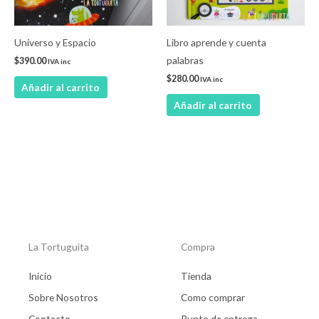
Universo y Espacio
Libro aprende y cuenta
palabras
$
390.00
IVA inc
$
280.00
IVA inc
Añadir al carrito
Añadir al carrito
La Tortuguita
Compra
Inicio
Tienda
Sobre Nosotros
Como comprar
Contacto
Punto de entrega