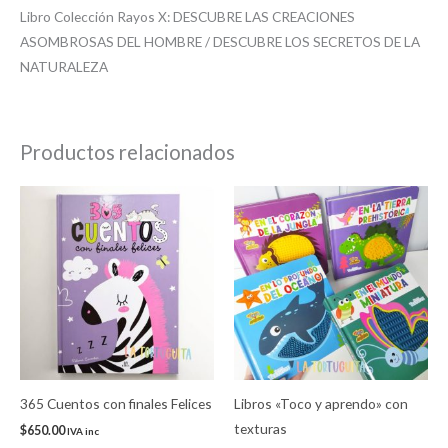
Libro Colección Rayos X: DESCUBRE LAS CREACIONES
ASOMBROSAS DEL HOMBRE / DESCUBRE LOS SECRETOS DE LA
NATURALEZA
Productos relacionados
Este
product
tiene
múltiple
variantes
Las
opcione
se
pueden
365 Cuentos con finales Felices
Libros «Toco y aprendo» con
elegir
texturas
$
650.00
IVA inc
en