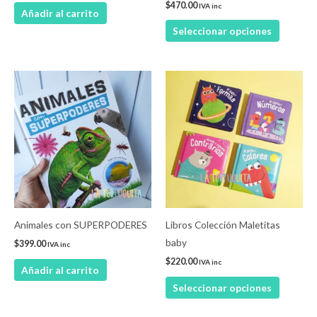
$
470.00
IVA inc
Añadir al carrito
la
Seleccionar opciones
página
de
product
Este
product
tiene
múltiple
variantes
Las
opcione
se
pueden
Animales con SUPERPODERES
Libros Colección Maletitas
elegir
baby
$
399.00
IVA inc
en
$
220.00
IVA inc
Añadir al carrito
la
Seleccionar opciones
página
de