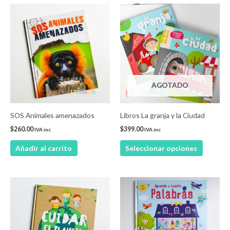
Este
product
tiene
múltiple
variantes
Las
AGOTADO
opcione
se
pueden
SOS Animales amenazados
Libros La granja y la Ciudad
elegir
$
260.00
$
399.00
IVA inc
IVA inc
en
Añadir al carrito
Seleccionar opciones
la
página
de
product