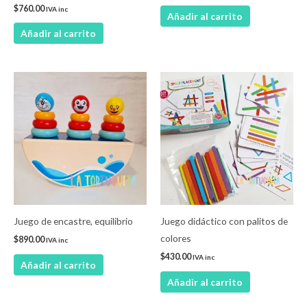
$
760.00
IVA inc
Añadir al carrito
Añadir al carrito
Juego de encastre, equilibrio
Juego didáctico con palitos de
colores
$
890.00
IVA inc
$
430.00
IVA inc
Añadir al carrito
Añadir al carrito