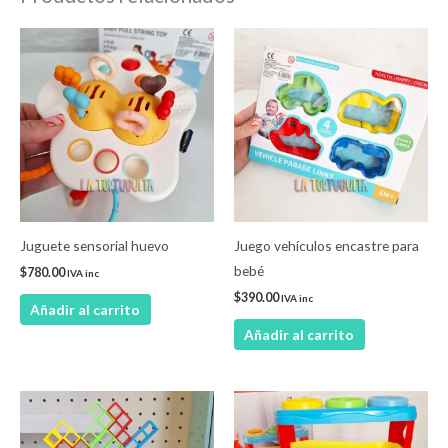
Juguete sensorial huevo
Juego vehículos encastre para
bebé
$
780.00
IVA inc
$
390.00
IVA inc
Añadir al carrito
Añadir al carrito