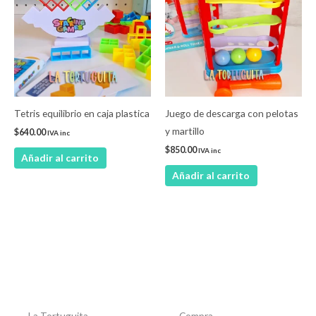
Tetris equilibrio en caja plastica
Juego de descarga con pelotas
y martillo
$
640.00
IVA inc
$
850.00
IVA inc
Añadir al carrito
Añadir al carrito
La Tortuguita
Compra