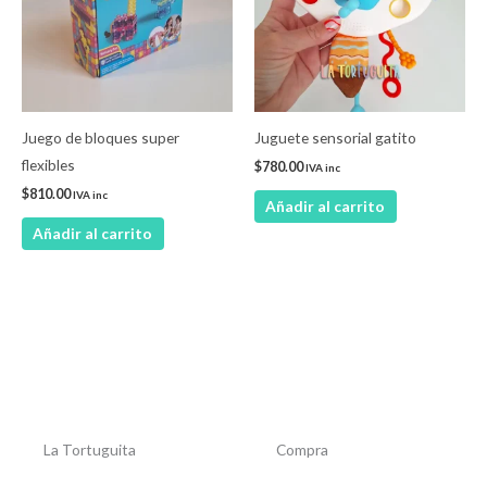
Juego de bloques super
Juguete sensorial gatito
flexibles
$
780.00
IVA inc
$
810.00
IVA inc
Añadir al carrito
Añadir al carrito
La Tortuguita
Compra