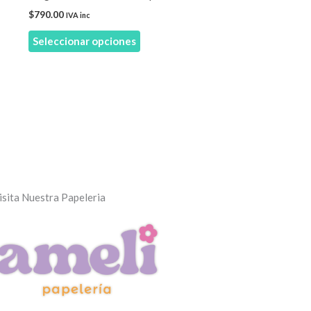
en
$
790.00
IVA inc
la
Seleccionar opciones
página
de
producto
isita Nuestra Papeleria