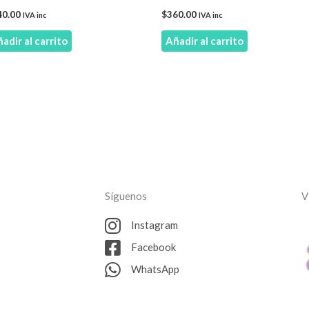
40.00
$
360.00
IVA inc
IVA inc
adir al carrito
Añadir al carrito
Síguenos
V
Instagram
Facebook
WhatsApp