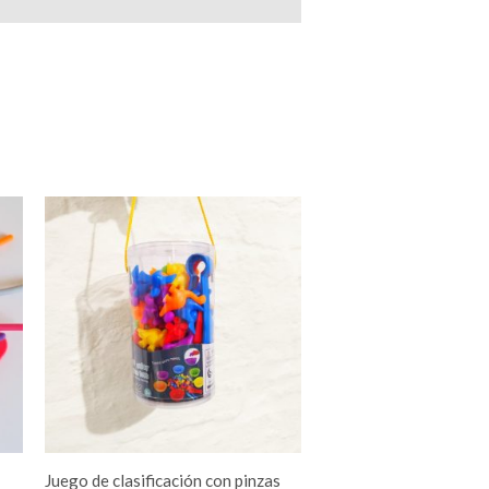
Este
producto
tiene
múltiples
variantes.
Las
opciones
se
pueden
elegir
Juego de clasificación con pinzas