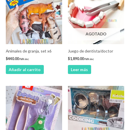
AGOTADO
Animales de granja, set x6
Juego de dentista/doctor
$
440.00
$
1,890.00
IVA inc
IVA inc
Añadir al carrito
Leer más