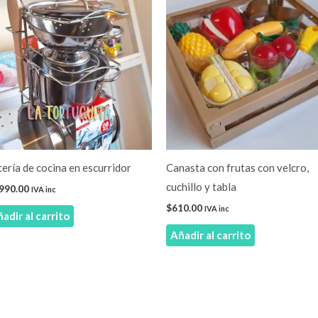
ería de cocina en escurridor
Canasta con frutas con velcro,
cuchillo y tabla
,990.00
IVA inc
$
610.00
IVA inc
adir al carrito
Añadir al carrito