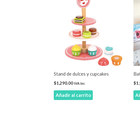
Stand de dulces y cupcakes
Bat
$
1,290.00
$
1
IVA inc
Añadir al carrito
Añ