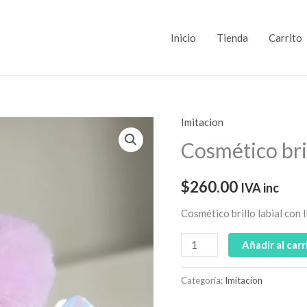
Inicio
Tienda
Carrito
Imitacion
Cosmético
brillo
Cosmético bril
labial
con
$
260.00
IVA inc
llaverito
Cosmético brillo labial con 
cantidad
Añadir al carr
Categoría:
Imitacion