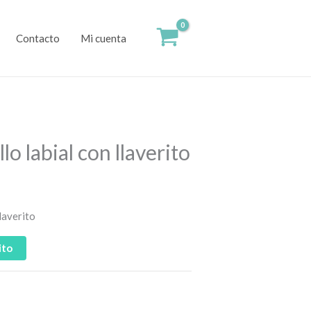
Contacto
Mi cuenta
lo labial con llaverito
llaverito
ito