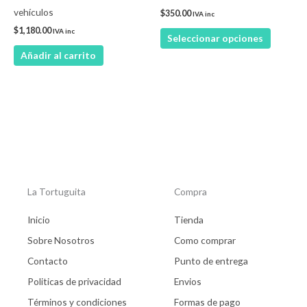
elegir
vehículos
$
350.00
IVA inc
en
$
1,180.00
IVA inc
Seleccionar opciones
la
Añadir al carrito
página
de
product
La Tortuguita
Compra
Inicio
Tienda
Sobre Nosotros
Como comprar
Contacto
Punto de entrega
Politicas de privacidad
Envios
Términos y condiciones
Formas de pago