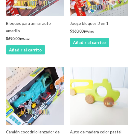
Bloques para armar auto
Juego bloques 3 en 1
amarillo
$
360.00
IVA inc
$
690.00
IVA inc
Añadir al carrito
Añadir al carrito
Este
product
tiene
múltiple
variantes
Las
opcione
se
pueden
Camión cocodrilo lanzador de
Auto de madera color pastel