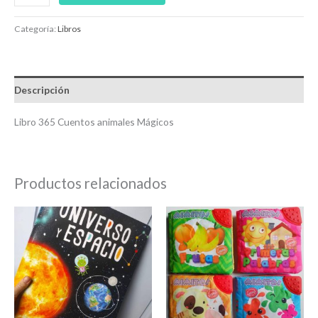
Categoría:
Libros
Descripción
Libro 365 Cuentos animales Mágicos
Productos relacionados
Este
product
tiene
múltiple
variantes
Las