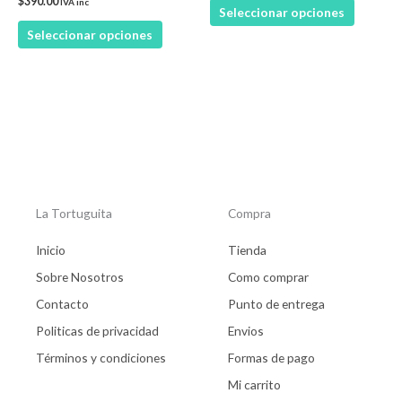
$
390.00
IVA inc
Seleccionar opciones
la
la
Seleccionar opciones
página
página
de
de
producto
product
La Tortuguita
Compra
Inicio
Tienda
Sobre Nosotros
Como comprar
Contacto
Punto de entrega
Politicas de privacidad
Envios
Términos y condiciones
Formas de pago
Mi carrito