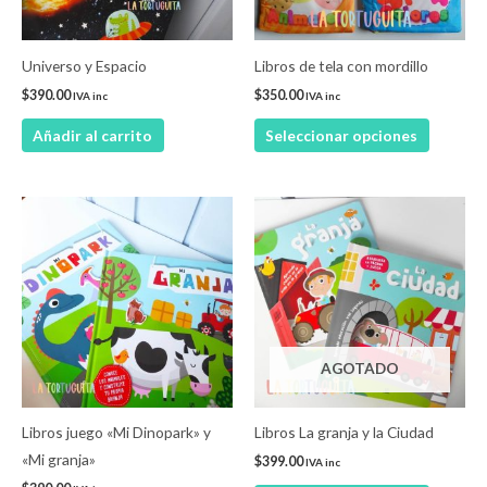
opcione
se
pueden
Universo y Espacio
Libros de tela con mordillo
elegir
$
390.00
$
350.00
IVA inc
IVA inc
en
Añadir al carrito
Seleccionar opciones
la
página
de
Este
Este
product
producto
product
tiene
tiene
múltiples
múltiple
variantes.
variantes
Las
Las
AGOTADO
opciones
opcione
se
se
pueden
pueden
Libros juego «Mi Dinopark» y
Libros La granja y la Ciudad
elegir
elegir
«Mi granja»
$
399.00
IVA inc
en
en