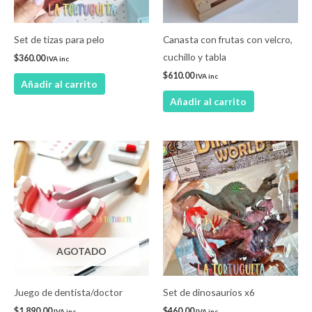
Set de tizas para pelo
Canasta con frutas con velcro,
cuchillo y tabla
$
360.00
IVA inc
$
610.00
IVA inc
Añadir al carrito
Añadir al carrito
AGOTADO
Juego de dentista/doctor
Set de dinosaurios x6
$
1,890.00
$
460.00
IVA inc
IVA inc