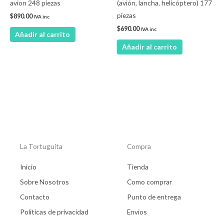
avion 248 piezas
(avión, lancha, helicóptero) 177
piezas
$
890.00
IVA inc
$
690.00
IVA inc
Añadir al carrito
Añadir al carrito
La Tortuguita
Compra
Inicio
Tienda
Sobre Nosotros
Como comprar
Contacto
Punto de entrega
Politicas de privacidad
Envios