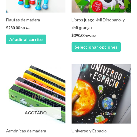
opcione
se
pueden
Flautas de madera
Libros juego «Mi Dinopark» y
elegir
«Mi granja»
$
280.00
IVA inc
en
$
390.00
IVA inc
Añadir al carrito
la
Seleccionar opciones
página
de
product
AGOTADO
Armónicas de madera
Universo y Espacio