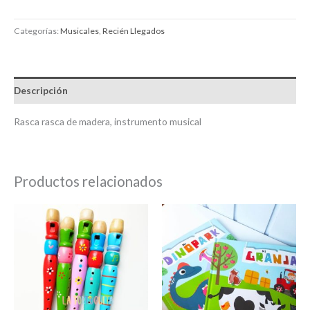
Categorías:
Musicales
,
Recién Llegados
Descripción
Rasca rasca de madera, instrumento musical
Productos relacionados
Este
product
tiene
múltiple
variantes
Las