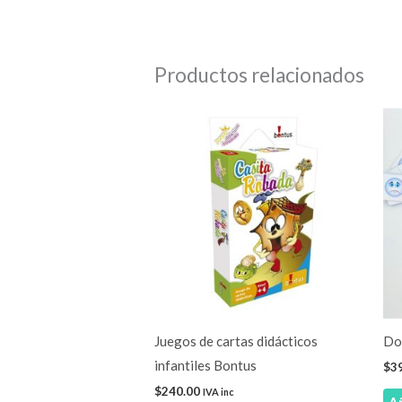
Productos relacionados
Este
producto
tiene
múltiples
variantes.
Las
opciones
se
pueden
elegir
Juegos de cartas didácticos
Do
en
infantiles Bontus
$
3
la
$
240.00
IVA inc
Añ