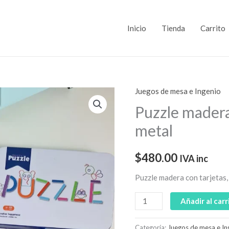
Inicio
Tienda
Carrito
Juegos de mesa e Ingenio
Puzzle
madera
Puzzle madera 
con
metal
tarjetas,
en
$
480.00
IVA inc
caja
metal
Puzzle madera con tarjetas,
cantidad
Añadir al carr
Categoría:
Juegos de mesa e In