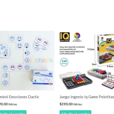
minó Emociones Dactic
Juego Ingenio Iq Game Pelotita
90.00
$
390.00
IVA inc
IVA inc
adir al carrito
Añadir al carrito