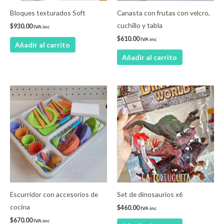
Bloques texturados Soft
Canasta con frutas con velcro,
cuchillo y tabla
$
930.00
IVA inc
$
610.00
IVA inc
Añadir al carrito
Añadir al carrito
Escurridor con accesorios de
Set de dinosaurios x6
cocina
$
460.00
IVA inc
$
670.00
IVA inc