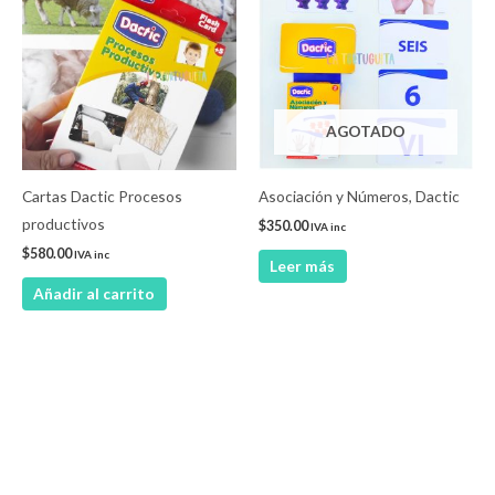
AGOTADO
Cartas Dactic Procesos
Asociación y Números, Dactic
productivos
$
350.00
IVA inc
$
580.00
IVA inc
Leer más
Añadir al carrito