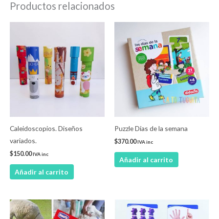
Productos relacionados
Caleidoscopios. Diseños
Puzzle Días de la semana
variados.
$
370.00
IVA inc
$
150.00
IVA inc
Añadir al carrito
Añadir al carrito