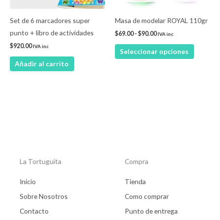
se
pueden
Set de 6 marcadores super
Masa de modelar ROYAL 110gr
elegir
punto + libro de actividades
$
69.00
-
$
90.00
IVA inc
en
$
920.00
IVA inc
Seleccionar opciones
la
Añadir al carrito
página
de
product
La Tortuguita
Compra
Inicio
Tienda
Sobre Nosotros
Como comprar
Contacto
Punto de entrega