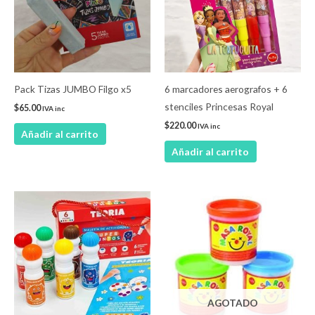
Pack Tizas JUMBO Filgo x5
6 marcadores aerografos + 6
stenciles Princesas Royal
$
65.00
IVA inc
$
220.00
IVA inc
Añadir al carrito
Añadir al carrito
Rango
Este
de
product
precios:
desde
tiene
$69.00
múltiple
hasta
$90.00
variantes
Las
AGOTADO
opcione