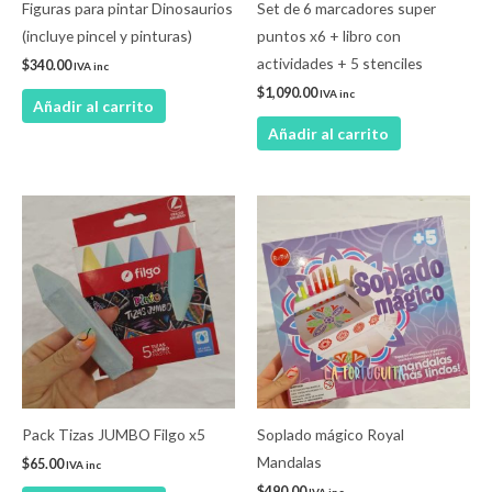
Figuras para pintar Dinosaurios
Set de 6 marcadores super
(incluye pincel y pinturas)
puntos x6 + libro con
actividades + 5 stenciles
$
340.00
IVA inc
$
1,090.00
IVA inc
Añadir al carrito
Añadir al carrito
Pack Tizas JUMBO Filgo x5
Soplado mágico Royal
Mandalas
$
65.00
IVA inc
$
490.00
IVA inc