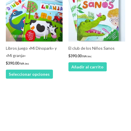
tiene
múltiples
variantes.
Las
opciones
se
pueden
Libros juego «Mi Dinopark» y
El club de los Niños Sanos
elegir
«Mi granja»
$
390.00
IVA inc
en
$
390.00
IVA inc
Añadir al carrito
la
Seleccionar opciones
página
de
producto