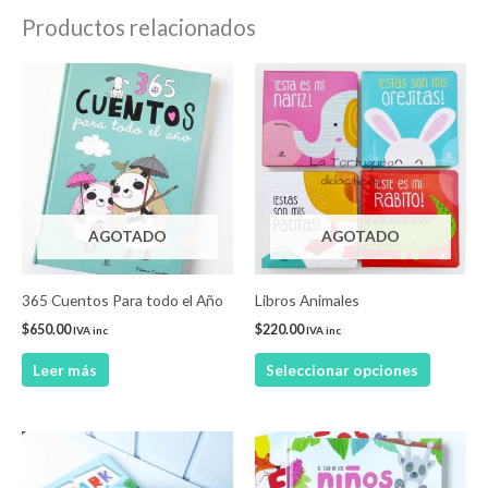
Productos relacionados
Este
product
tiene
múltiple
variantes
Las
AGOTADO
AGOTADO
opcione
se
pueden
365 Cuentos Para todo el Año
Libros Animales
elegir
$
650.00
$
220.00
IVA inc
IVA inc
en
Leer más
Seleccionar opciones
la
página
de
Este
product
producto