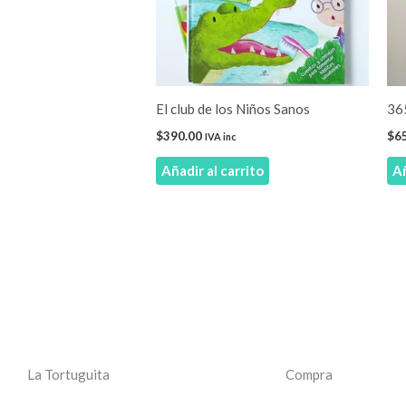
El club de los Niños Sanos
365
$
390.00
$
6
IVA inc
Añadir al carrito
Añ
La Tortuguita
Compra