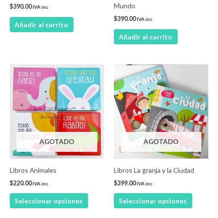
Mundo
$
390.00
IVA inc
$
390.00
IVA inc
Añadir al carrito
Añadir al carrito
Este
Este
producto
product
tiene
tiene
múltiples
múltiple
variantes.
variantes
Las
Las
AGOTADO
AGOTADO
opciones
opcione
se
se
pueden
pueden
Libros Animales
Libros La granja y la Ciudad
elegir
elegir
$
220.00
$
399.00
IVA inc
IVA inc
en
en
Seleccionar opciones
Seleccionar opciones
la
la
página
página