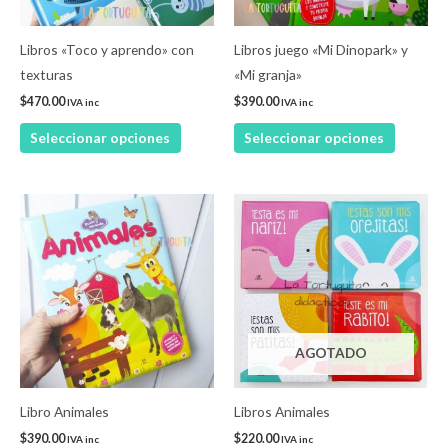
se
se
pueden
pueden
Libros «Toco y aprendo» con
Libros juego «Mi Dinopark» y
elegir
elegir
texturas
«Mi granja»
en
en
$
470.00
$
390.00
IVA inc
IVA inc
la
la
Seleccionar opciones
Seleccionar opciones
página
página
de
de
producto
product
Este
product
tiene
múltiple
variantes
Las
AGOTADO
opcione
se
pueden
Libro Animales
Libros Animales
elegir
$
390.00
$
220.00
IVA inc
IVA inc