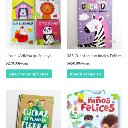
producto
tiene
múltiples
variantes.
Las
opciones
se
pueden
Libros «Adivina quién soy»
365 Cuentos con finales Felices
elegir
$
270.00
$
650.00
IVA inc
IVA inc
en
Seleccionar opciones
Añadir al carrito
la
página
de
producto