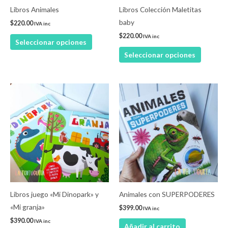
pueden
pueden
Libros Animales
Libros Colección Maletitas
elegir
elegir
baby
$
220.00
IVA inc
en
en
$
220.00
IVA inc
Seleccionar opciones
la
la
Seleccionar opciones
página
página
de
de
producto
product
Este
producto
tiene
múltiples
variantes.
Las
opciones
se
pueden
Libros juego «Mi Dinopark» y
Animales con SUPERPODERES
elegir
«Mi granja»
$
399.00
IVA inc
en
$
390.00
IVA inc
Añadir al carrito