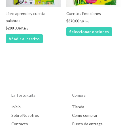
se
pueden
Libro aprende y cuenta
Cuentos Emociones
elegir
palabras
$
370.00
IVA inc
en
$
280.00
IVA inc
Seleccionar opciones
la
Añadir al carrito
página
de
product
La Tortuguita
Compra
Inicio
Tienda
Sobre Nosotros
Como comprar
Contacto
Punto de entrega