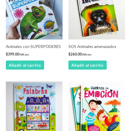
Animales con SUPERPODERES
SOS Animales amenazados
$
399.00
$
260.00
IVA inc
IVA inc
Añadir al carrito
Añadir al carrito
Este
product
tiene
múltiple
variantes
Las
opcione