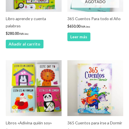
AGOTADO
Libro aprende y cuenta
365 Cuentos Para todo el Año
palabras
$
650.00
IVA inc
$
280.00
IVA inc
Leer más
Añadir al carrito
Este
producto
tiene
múltiples
variantes.
Las
opciones
se
pueden
Libros «Adivina quién soy»
365 Cuentos para irse a Dormir
elegir