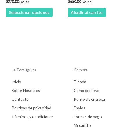
$
270.00
$
650.00
IVA inc
IVA inc
en
Seleccionar opciones
Añadir al carrito
la
página
de
producto
La Tortuguita
Compra
Inicio
Tienda
Sobre Nosotros
Como comprar
Contacto
Punto de entrega
Politicas de privacidad
Envios
Términos y condiciones
Formas de pago
Mi carrito