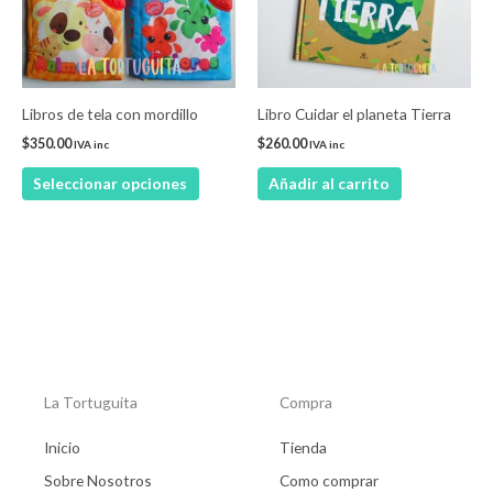
Las
opciones
se
pueden
Libros de tela con mordillo
Libro Cuidar el planeta Tierra
elegir
$
350.00
$
260.00
IVA inc
IVA inc
en
Seleccionar opciones
Añadir al carrito
la
página
de
producto
La Tortuguita
Compra
Inicio
Tienda
Sobre Nosotros
Como comprar