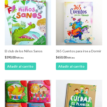
El club de los Niños Sanos
365 Cuentos para irse a Dormir
$
390.00
$
650.00
IVA inc
IVA inc
Añadir al carrito
Añadir al carrito
Este
producto
tiene
múltiples
variantes.