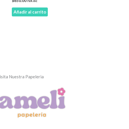
$
650.00
IVA inc
Añadir al carrito
o
isita Nuestra Papeleria