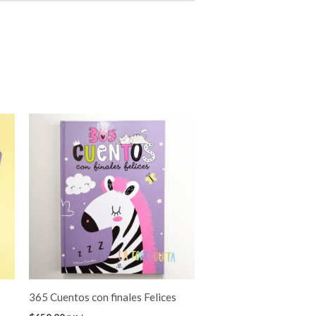
o
s
s.
s
365 Cuentos con finales Felices