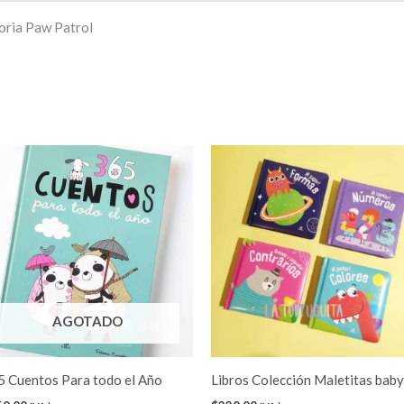
oria Paw Patrol
Este
product
tiene
múltiple
variante
Las
opcione
AGOTADO
se
pueden
elegir
5 Cuentos Para todo el Año
Libros Colección Maletitas baby
en