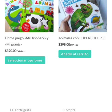
múltiples
variantes.
Las
opciones
se
pueden
Libros juego «Mi Dinopark» y
Animales con SUPERPODERES
elegir
«Mi granja»
$
399.00
IVA inc
en
$
390.00
IVA inc
Añadir al carrito
la
Seleccionar opciones
página
de
producto
La Tortuguita
Compra