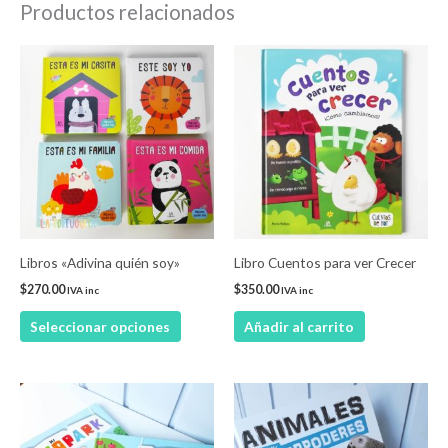
Productos relacionados
Este
producto
tiene
múltiples
variantes.
Las
opciones
se
pueden
Libros «Adivina quién soy»
Libro Cuentos para ver Crecer
elegir
$
270.00
$
350.00
IVA inc
IVA inc
en
Seleccionar opciones
Añadir al carrito
la
página
de
Este
producto
producto
tiene