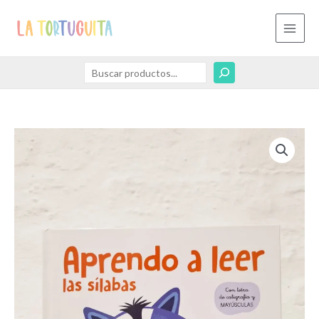
Ir
Buscar
al
contenido
Libro
Aprendo
a
leer
las
sílabas
cantidad