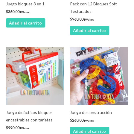
Juego bloques 3 en 1
Pack con 12 Bloques Soft
Texturados
$
360.00
IVA inc
$
960.00
IVA inc
Añadir al carrito
Añadir al carrito
Juego didácticos bloques
Juego de construcción
encastrables con tarjetas
$
260.00
IVA inc
$
990.00
IVA inc
Añadir al carrito