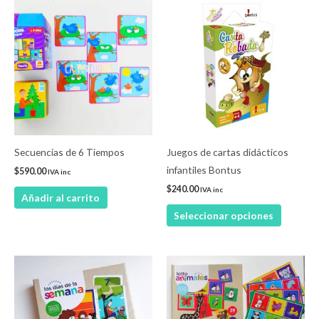
Este
product
tiene
múltiple
variantes
Las
opcione
se
pueden
Secuencias de 6 Tiempos
Juegos de cartas didácticos
elegir
infantiles Bontus
$
590.00
IVA inc
en
$
240.00
IVA inc
Añadir al carrito
la
Seleccionar opciones
página
de
product