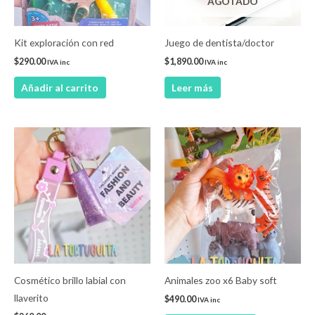
AGOTADO
Kit exploración con red
Juego de dentista/doctor
$
290.00
$
1,890.00
IVA inc
IVA inc
Añadir al carrito
Leer más
Cosmético brillo labial con
Animales zoo x6 Baby soft
llaverito
$
490.00
IVA inc