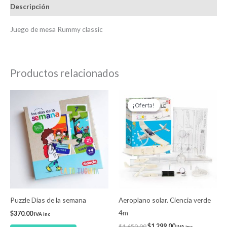
Descripción
Juego de mesa Rummy classic
Productos relacionados
El
El
precio
precio
¡Oferta!
¡Oferta!
original
actual
era:
es:
$1,650.00.
$1,299.00.
Puzzle Días de la semana
Aeroplano solar. Ciencia verde
4m
$
370.00
IVA inc
$
1,650.00
$
1,299.00
IVA inc