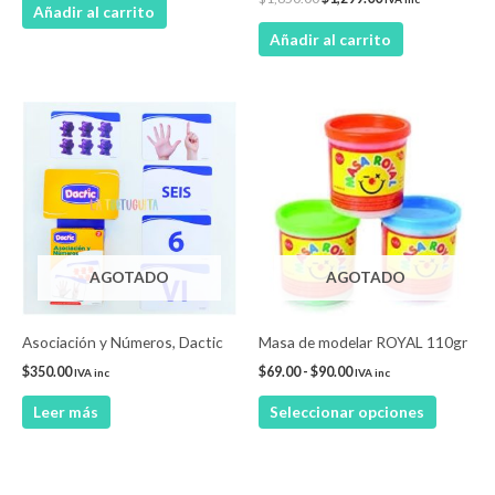
Añadir al carrito
Añadir al carrito
Rango
Este
de
product
precios:
desde
tiene
$69.00
múltiple
hasta
$90.00
variantes
Las
AGOTADO
AGOTADO
opcione
se
pueden
Asociación y Números, Dactic
Masa de modelar ROYAL 110gr
elegir
$
350.00
$
69.00
-
$
90.00
IVA inc
IVA inc
en
Leer más
Seleccionar opciones
la
página
de