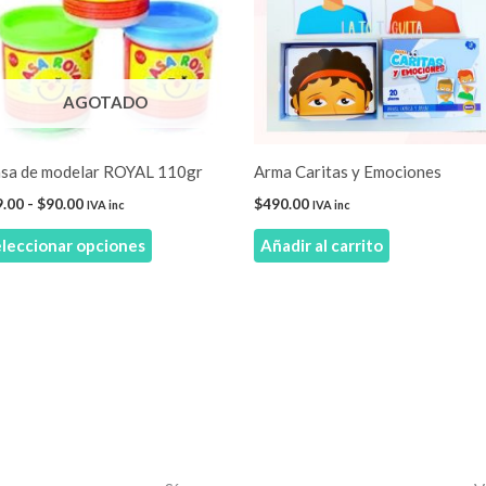
$90.00
variantes.
Las
opciones
AGOTADO
se
pueden
elegir
sa de modelar ROYAL 110gr
Arma Caritas y Emociones
en
9.00
-
$
90.00
$
490.00
IVA inc
IVA inc
la
leccionar opciones
Añadir al carrito
página
de
producto